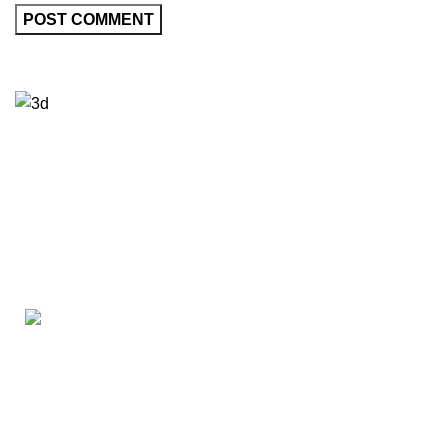
Reach Out, Connect, Discover
Ready to redefine your style journey? Reach us at (727) 848-
0005. Follow us on Instagram, Facebook, and stay tuned for our
upcoming presence on TikTok, YouTube, and our very own
website.
Where Elegance and Expertise Converge to Unveil
Your Unique Beauty.
Olive & Ivy Salon