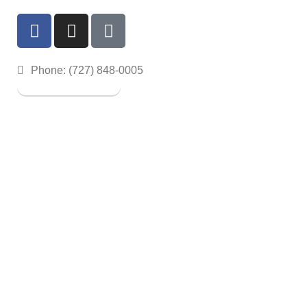
Phone: (727) 848-0005
Book a Service
RESOURCES
About
Blog
Our Team
Our Services
Google Reviews
Contact us
Services