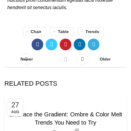
ridiculus proin condimentum egestas taciti molestie
hendrerit sit senectus iaculis.
Chair
Table
Trends
Newer
Older
RELATED POSTS
HAIR COLOR
27
AUG
Embrace the Gradient: Ombre & Color Melt
Trends You Need to Try
0